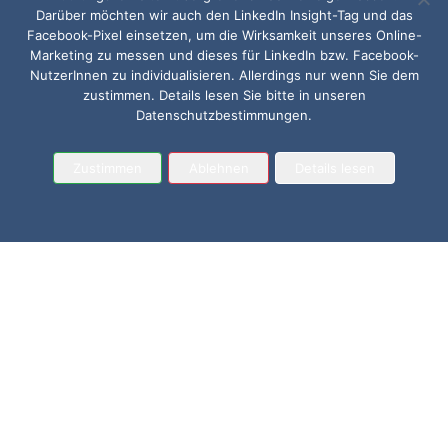
Darüber möchten wir auch den LinkedIn Insight-Tag und das
Facebook-Pixel einsetzen, um die Wirksamkeit unseres Online-
Marketing zu messen und dieses für LinkedIn bzw. Facebook-
NutzerInnen zu individualisieren. Allerdings nur wenn Sie dem
zustimmen. Details lesen Sie bitte in unseren
Datenschutzbestimmungen.
Zustimmen
Ablehnen
Details lesen
28. Februar 2023
Eine Mitarbeiterbefragung
bringt dem Unternehmen
nichts – außer man macht
sie richtig!