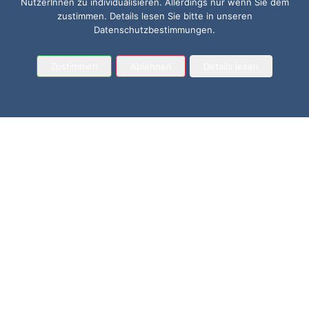
NutzerInnen zu individualisieren. Allerdings nur wenn Sie dem
zustimmen. Details lesen Sie bitte in unseren
Datenschutzbestimmungen.
Zustimmen
Ablehnen
Details lesen
Ohne Feedback kein Lernen! Rückmeldungen von
Mitarbeiterinnen und Mitarbeitern sind der wichtigste
Katalysator für die unternehmerische Entwicklung von
Führungskräften. Dennoch findet regelmäßiges
Führungsfeedback im Arbeitsalltag meist viel zu wenig
Platz. Ermöglichen Sie Ihren Führungskräften, durch
360-Grad-Feedback
zu lernen, Ihre
Führungskompetenzen stetig weiter zu entwickeln und
den eigenen Führungsstil gezielt zu verbessern!