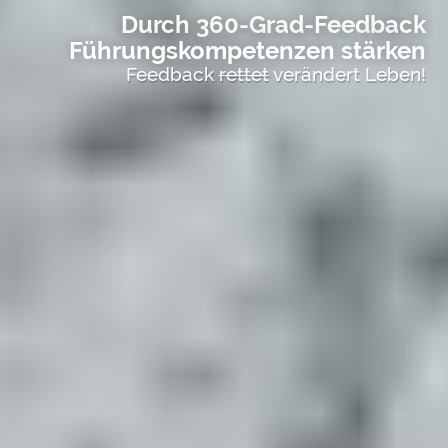
Durch 360-Grad-Feedback
Führungskompetenzen stärken
Feedback
rettet
verändert Leben!